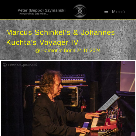
Zum
Inhalt
Menü
springen
Marcus Schinkel’s & Johannes
Kuchta’s​ Voyager IV
@ Harmonie Bonn 24.10.2024