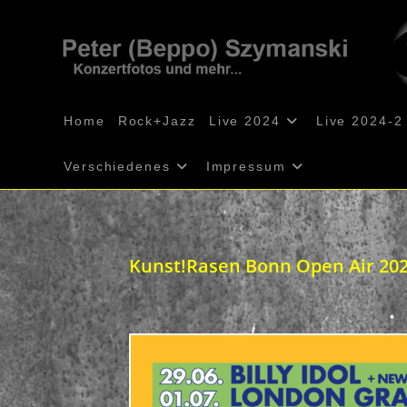
Zum
Inhalt
springen
Home
Rock+Jazz
Live 2024
Live 2024-2
Verschiedenes
Impressum
Kunst!Rasen Bonn Open Air 20